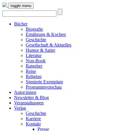
toggle menu
Bücher
Biografie
Ernährung & Kochen
Geschichte
Gesellschaft & Aktuelles
Humor & Satire
Literatur
Non-Book
Ratgeber
Reise
Religion
Signierte Exemplare
Programmvorschau
Autor:innen
Newsletter & Blog
Veranstaltungen
Verlag
Geschichte
Karriere
Kontakt
Presse