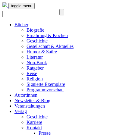
toggle menu
Bücher
Biografie
Ernährung & Kochen
Geschichte
Gesellschaft & Aktuelles
Humor & Satire
Literatur
Non-Book
Ratgeber
Reise
Religion
Signierte Exemplare
Programmvorschau
Autor:innen
Newsletter & Blog
Veranstaltungen
Verlag
Geschichte
Karriere
Kontakt
Presse