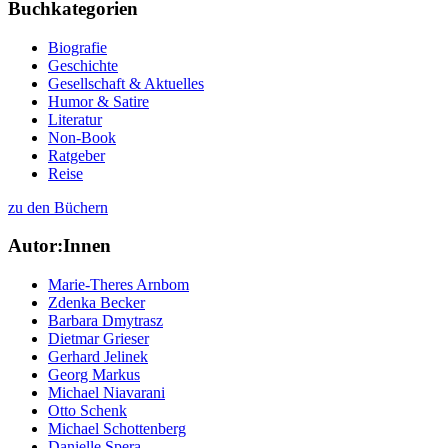
Buchkategorien
Biografie
Geschichte
Gesellschaft & Aktuelles
Humor & Satire
Literatur
Non-Book
Ratgeber
Reise
zu den Büchern
Autor:Innen
Marie-Theres Arnbom
Zdenka Becker
Barbara Dmytrasz
Dietmar Grieser
Gerhard Jelinek
Georg Markus
Michael Niavarani
Otto Schenk
Michael Schottenberg
Danielle Spera