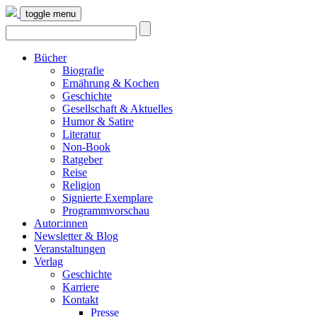
toggle menu
Bücher
Biografie
Ernährung & Kochen
Geschichte
Gesellschaft & Aktuelles
Humor & Satire
Literatur
Non-Book
Ratgeber
Reise
Religion
Signierte Exemplare
Programmvorschau
Autor:innen
Newsletter & Blog
Veranstaltungen
Verlag
Geschichte
Karriere
Kontakt
Presse