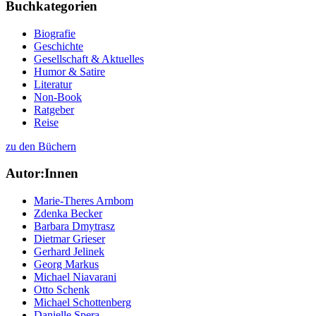
Buchkategorien
Biografie
Geschichte
Gesellschaft & Aktuelles
Humor & Satire
Literatur
Non-Book
Ratgeber
Reise
zu den Büchern
Autor:Innen
Marie-Theres Arnbom
Zdenka Becker
Barbara Dmytrasz
Dietmar Grieser
Gerhard Jelinek
Georg Markus
Michael Niavarani
Otto Schenk
Michael Schottenberg
Danielle Spera