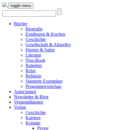
toggle menu
Bücher
Biografie
Ernährung & Kochen
Geschichte
Gesellschaft & Aktuelles
Humor & Satire
Literatur
Non-Book
Ratgeber
Reise
Religion
Signierte Exemplare
Programmvorschau
Autor:innen
Newsletter & Blog
Veranstaltungen
Verlag
Geschichte
Karriere
Kontakt
Presse