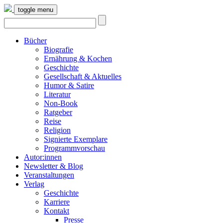
toggle menu
Bücher
Biografie
Ernährung & Kochen
Geschichte
Gesellschaft & Aktuelles
Humor & Satire
Literatur
Non-Book
Ratgeber
Reise
Religion
Signierte Exemplare
Programmvorschau
Autor:innen
Newsletter & Blog
Veranstaltungen
Verlag
Geschichte
Karriere
Kontakt
Presse