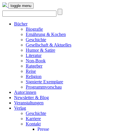
toggle menu
Bücher
Biografie
Ernährung & Kochen
Geschichte
Gesellschaft & Aktuelles
Humor & Satire
Literatur
Non-Book
Ratgeber
Reise
Religion
Signierte Exemplare
Programmvorschau
Autor:innen
Newsletter & Blog
Veranstaltungen
Verlag
Geschichte
Karriere
Kontakt
Presse