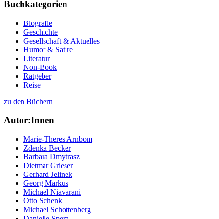
Buchkategorien
Biografie
Geschichte
Gesellschaft & Aktuelles
Humor & Satire
Literatur
Non-Book
Ratgeber
Reise
zu den Büchern
Autor:Innen
Marie-Theres Arnbom
Zdenka Becker
Barbara Dmytrasz
Dietmar Grieser
Gerhard Jelinek
Georg Markus
Michael Niavarani
Otto Schenk
Michael Schottenberg
Danielle Spera