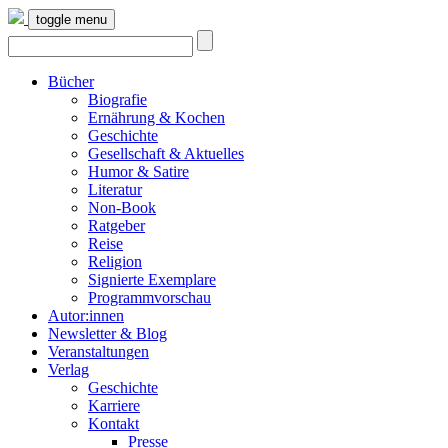
toggle menu
Bücher
Biografie
Ernährung & Kochen
Geschichte
Gesellschaft & Aktuelles
Humor & Satire
Literatur
Non-Book
Ratgeber
Reise
Religion
Signierte Exemplare
Programmvorschau
Autor:innen
Newsletter & Blog
Veranstaltungen
Verlag
Geschichte
Karriere
Kontakt
Presse