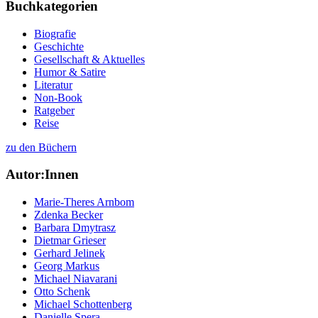
Buchkategorien
Biografie
Geschichte
Gesellschaft & Aktuelles
Humor & Satire
Literatur
Non-Book
Ratgeber
Reise
zu den Büchern
Autor:Innen
Marie-Theres Arnbom
Zdenka Becker
Barbara Dmytrasz
Dietmar Grieser
Gerhard Jelinek
Georg Markus
Michael Niavarani
Otto Schenk
Michael Schottenberg
Danielle Spera