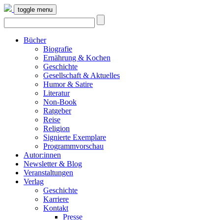
toggle menu
Bücher
Biografie
Ernährung & Kochen
Geschichte
Gesellschaft & Aktuelles
Humor & Satire
Literatur
Non-Book
Ratgeber
Reise
Religion
Signierte Exemplare
Programmvorschau
Autor:innen
Newsletter & Blog
Veranstaltungen
Verlag
Geschichte
Karriere
Kontakt
Presse