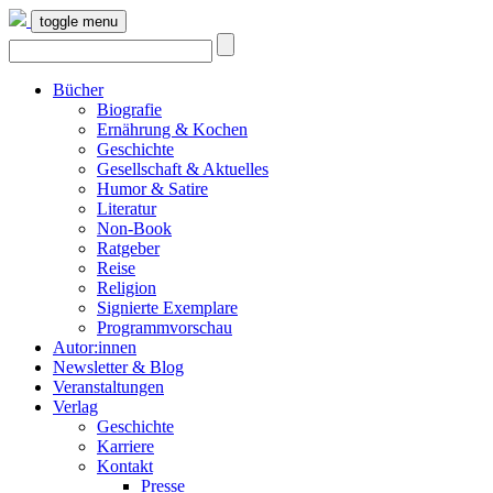
toggle menu
Bücher
Biografie
Ernährung & Kochen
Geschichte
Gesellschaft & Aktuelles
Humor & Satire
Literatur
Non-Book
Ratgeber
Reise
Religion
Signierte Exemplare
Programmvorschau
Autor:innen
Newsletter & Blog
Veranstaltungen
Verlag
Geschichte
Karriere
Kontakt
Presse