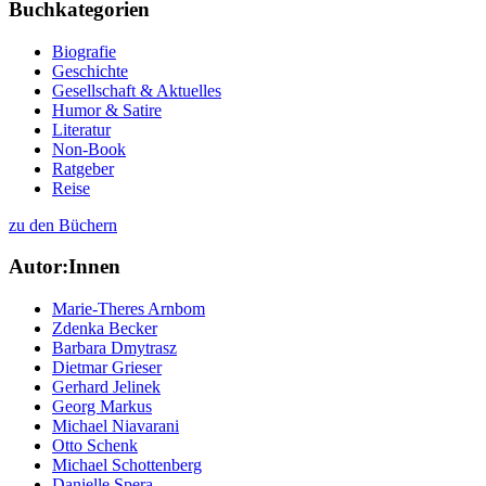
Buchkategorien
Biografie
Geschichte
Gesellschaft & Aktuelles
Humor & Satire
Literatur
Non-Book
Ratgeber
Reise
zu den Büchern
Autor:Innen
Marie-Theres Arnbom
Zdenka Becker
Barbara Dmytrasz
Dietmar Grieser
Gerhard Jelinek
Georg Markus
Michael Niavarani
Otto Schenk
Michael Schottenberg
Danielle Spera