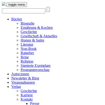
toggle menu
Bücher
Biografie
Ernährung & Kochen
Geschichte
Gesellschaft & Aktuelles
Humor & Satire
Literatur
Non-Book
Ratgeber
Reise
Religion
Signierte Exemplare
Programmvorschau
Autor:innen
Newsletter & Blog
Veranstaltungen
Verlag
Geschichte
Karriere
Kontakt
Presse