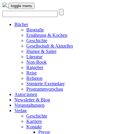
toggle menu
Bücher
Biografie
Ernährung & Kochen
Geschichte
Gesellschaft & Aktuelles
Humor & Satire
Literatur
Non-Book
Ratgeber
Reise
Religion
Signierte Exemplare
Programmvorschau
Autor:innen
Newsletter & Blog
Veranstaltungen
Verlag
Geschichte
Karriere
Kontakt
Presse