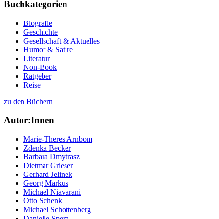
Buchkategorien
Biografie
Geschichte
Gesellschaft & Aktuelles
Humor & Satire
Literatur
Non-Book
Ratgeber
Reise
zu den Büchern
Autor:Innen
Marie-Theres Arnbom
Zdenka Becker
Barbara Dmytrasz
Dietmar Grieser
Gerhard Jelinek
Georg Markus
Michael Niavarani
Otto Schenk
Michael Schottenberg
Danielle Spera