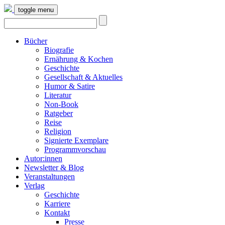
toggle menu
Bücher
Biografie
Ernährung & Kochen
Geschichte
Gesellschaft & Aktuelles
Humor & Satire
Literatur
Non-Book
Ratgeber
Reise
Religion
Signierte Exemplare
Programmvorschau
Autor:innen
Newsletter & Blog
Veranstaltungen
Verlag
Geschichte
Karriere
Kontakt
Presse