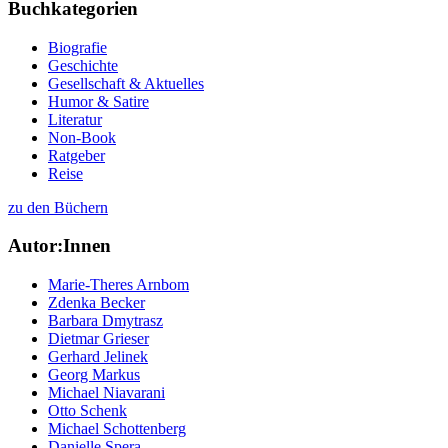
Buchkategorien
Biografie
Geschichte
Gesellschaft & Aktuelles
Humor & Satire
Literatur
Non-Book
Ratgeber
Reise
zu den Büchern
Autor:Innen
Marie-Theres Arnbom
Zdenka Becker
Barbara Dmytrasz
Dietmar Grieser
Gerhard Jelinek
Georg Markus
Michael Niavarani
Otto Schenk
Michael Schottenberg
Danielle Spera