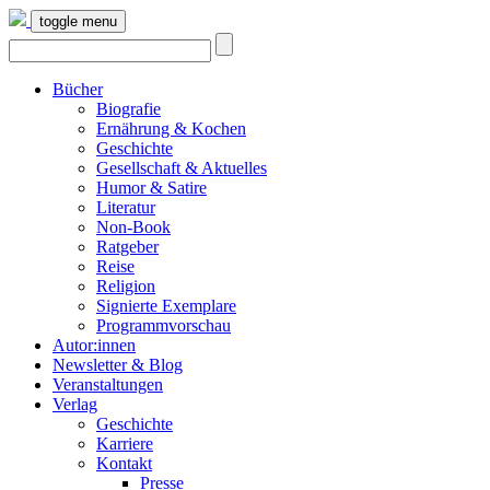
toggle menu
Bücher
Biografie
Ernährung & Kochen
Geschichte
Gesellschaft & Aktuelles
Humor & Satire
Literatur
Non-Book
Ratgeber
Reise
Religion
Signierte Exemplare
Programmvorschau
Autor:innen
Newsletter & Blog
Veranstaltungen
Verlag
Geschichte
Karriere
Kontakt
Presse