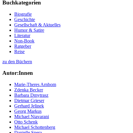
Buchkategorien
Biografie
Geschichte
Gesellschaft & Aktuelles
Humor & Satire
Literatur
Non-Book
Ratgeber
Reise
zu den Büchern
Autor:Innen
Marie-Theres Arnbom
Zdenka Becker
Barbara Dmytrasz
Dietmar Grieser
Gerhard Jelinek
Georg Markus
Michael Niavarani
Otto Schenk
Michael Schottenberg
Danielle Spera