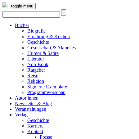
toggle menu
Bücher
Biografie
Ernährung & Kochen
Geschichte
Gesellschaft & Aktuelles
Humor & Satire
Literatur
Non-Book
Ratgeber
Reise
Religion
Signierte Exemplare
Programmvorschau
Autor:innen
Newsletter & Blog
Veranstaltungen
Verlag
Geschichte
Karriere
Kontakt
Presse