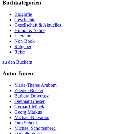
Buchkategorien
Biografie
Geschichte
Gesellschaft & Aktuelles
Humor & Satire
Literatur
Non-Book
Ratgeber
Reise
zu den Büchern
Autor:Innen
Marie-Theres Arnbom
Zdenka Becker
Barbara Dmytrasz
Dietmar Grieser
Gerhard Jelinek
Georg Markus
Michael Niavarani
Otto Schenk
Michael Schottenberg
Danielle Spera