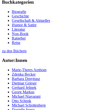
Buchkategorien
Biografie
Geschichte
Gesellschaft & Aktuelles
Humor & Satire
Literatur
Non-Book
Ratgeber
Reise
zu den Büchern
Autor:Innen
Marie-Theres Arnbom
Zdenka Becker
Barbara Dmytrasz
Dietmar Grieser
Gerhard Jelinek
Georg Markus
Michael Niavarani
Otto Schenk
Michael Schottenberg
Danielle Spera