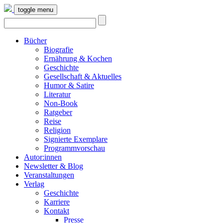
toggle menu
Bücher
Biografie
Ernährung & Kochen
Geschichte
Gesellschaft & Aktuelles
Humor & Satire
Literatur
Non-Book
Ratgeber
Reise
Religion
Signierte Exemplare
Programmvorschau
Autor:innen
Newsletter & Blog
Veranstaltungen
Verlag
Geschichte
Karriere
Kontakt
Presse