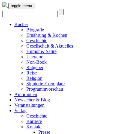
toggle menu
Bücher
Biografie
Ernährung & Kochen
Geschichte
Gesellschaft & Aktuelles
Humor & Satire
Literatur
Non-Book
Ratgeber
Reise
Religion
Signierte Exemplare
Programmvorschau
Autor:innen
Newsletter & Blog
Veranstaltungen
Verlag
Geschichte
Karriere
Kontakt
Presse