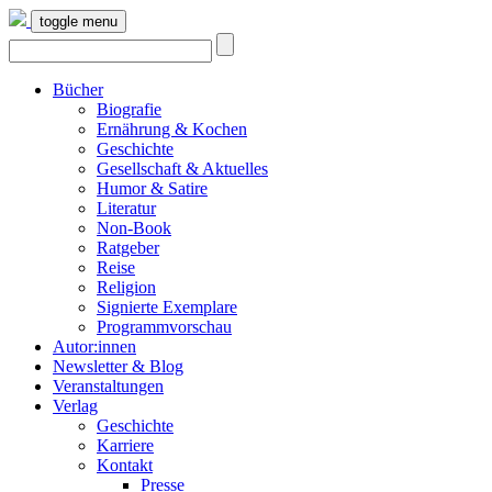
toggle menu
Bücher
Biografie
Ernährung & Kochen
Geschichte
Gesellschaft & Aktuelles
Humor & Satire
Literatur
Non-Book
Ratgeber
Reise
Religion
Signierte Exemplare
Programmvorschau
Autor:innen
Newsletter & Blog
Veranstaltungen
Verlag
Geschichte
Karriere
Kontakt
Presse