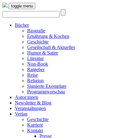
toggle menu
Bücher
Biografie
Ernährung & Kochen
Geschichte
Gesellschaft & Aktuelles
Humor & Satire
Literatur
Non-Book
Ratgeber
Reise
Religion
Signierte Exemplare
Programmvorschau
Autor:innen
Newsletter & Blog
Veranstaltungen
Verlag
Geschichte
Karriere
Kontakt
Presse