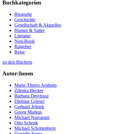
Buchkategorien
Biografie
Geschichte
Gesellschaft & Aktuelles
Humor & Satire
Literatur
Non-Book
Ratgeber
Reise
zu den Büchern
Autor:Innen
Marie-Theres Arnbom
Zdenka Becker
Barbara Dmytrasz
Dietmar Grieser
Gerhard Jelinek
Georg Markus
Michael Niavarani
Otto Schenk
Michael Schottenberg
Danielle Spera