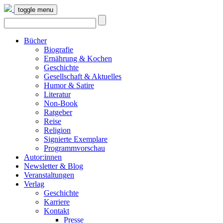
toggle menu
Bücher
Biografie
Ernährung & Kochen
Geschichte
Gesellschaft & Aktuelles
Humor & Satire
Literatur
Non-Book
Ratgeber
Reise
Religion
Signierte Exemplare
Programmvorschau
Autor:innen
Newsletter & Blog
Veranstaltungen
Verlag
Geschichte
Karriere
Kontakt
Presse