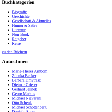
Buchkategorien
Biografie
Geschichte
Gesellschaft & Aktuelles
Humor & Satire
Literatur
Non-Book
Ratgeber
Reise
zu den Büchern
Autor:Innen
Marie-Theres Arnbom
Zdenka Becker
Barbara Dmytrasz
Dietmar Grieser
Gerhard Jelinek
Georg Markus
Michael Niavarani
Otto Schenk
Michael Schottenberg
Danielle Spera