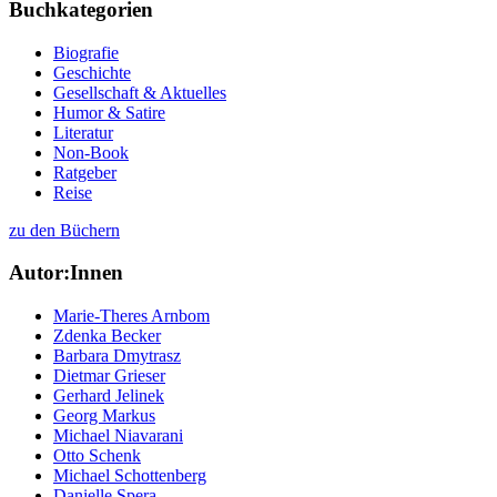
Buchkategorien
Biografie
Geschichte
Gesellschaft & Aktuelles
Humor & Satire
Literatur
Non-Book
Ratgeber
Reise
zu den Büchern
Autor:Innen
Marie-Theres Arnbom
Zdenka Becker
Barbara Dmytrasz
Dietmar Grieser
Gerhard Jelinek
Georg Markus
Michael Niavarani
Otto Schenk
Michael Schottenberg
Danielle Spera