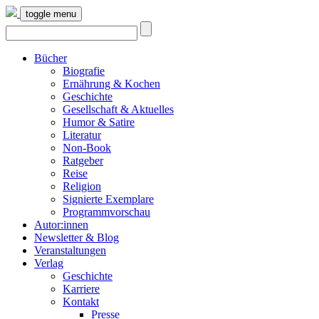
toggle menu
Bücher
Biografie
Ernährung & Kochen
Geschichte
Gesellschaft & Aktuelles
Humor & Satire
Literatur
Non-Book
Ratgeber
Reise
Religion
Signierte Exemplare
Programmvorschau
Autor:innen
Newsletter & Blog
Veranstaltungen
Verlag
Geschichte
Karriere
Kontakt
Presse