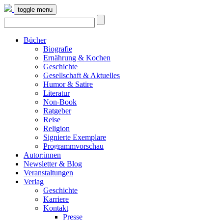
toggle menu
Bücher
Biografie
Ernährung & Kochen
Geschichte
Gesellschaft & Aktuelles
Humor & Satire
Literatur
Non-Book
Ratgeber
Reise
Religion
Signierte Exemplare
Programmvorschau
Autor:innen
Newsletter & Blog
Veranstaltungen
Verlag
Geschichte
Karriere
Kontakt
Presse