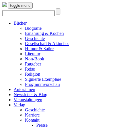
toggle menu
Bücher
Biografie
Ernährung & Kochen
Geschichte
Gesellschaft & Aktuelles
Humor & Satire
Literatur
Non-Book
Ratgeber
Reise
Religion
Signierte Exemplare
Programmvorschau
Autor:innen
Newsletter & Blog
Veranstaltungen
Verlag
Geschichte
Karriere
Kontakt
Presse