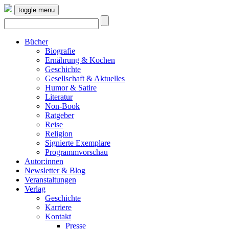
toggle menu
Bücher
Biografie
Ernährung & Kochen
Geschichte
Gesellschaft & Aktuelles
Humor & Satire
Literatur
Non-Book
Ratgeber
Reise
Religion
Signierte Exemplare
Programmvorschau
Autor:innen
Newsletter & Blog
Veranstaltungen
Verlag
Geschichte
Karriere
Kontakt
Presse