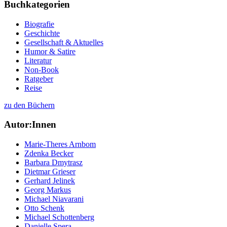
Buchkategorien
Biografie
Geschichte
Gesellschaft & Aktuelles
Humor & Satire
Literatur
Non-Book
Ratgeber
Reise
zu den Büchern
Autor:Innen
Marie-Theres Arnbom
Zdenka Becker
Barbara Dmytrasz
Dietmar Grieser
Gerhard Jelinek
Georg Markus
Michael Niavarani
Otto Schenk
Michael Schottenberg
Danielle Spera