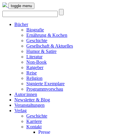
toggle menu
Bücher
Biografie
Ernährung & Kochen
Geschichte
Gesellschaft & Aktuelles
Humor & Satire
Literatur
Non-Book
Ratgeber
Reise
Religion
Signierte Exemplare
Programmvorschau
Autor:innen
Newsletter & Blog
Veranstaltungen
Verlag
Geschichte
Karriere
Kontakt
Presse