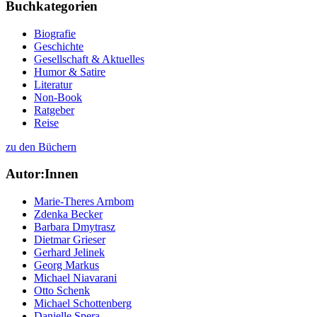
Buchkategorien
Biografie
Geschichte
Gesellschaft & Aktuelles
Humor & Satire
Literatur
Non-Book
Ratgeber
Reise
zu den Büchern
Autor:Innen
Marie-Theres Arnbom
Zdenka Becker
Barbara Dmytrasz
Dietmar Grieser
Gerhard Jelinek
Georg Markus
Michael Niavarani
Otto Schenk
Michael Schottenberg
Danielle Spera