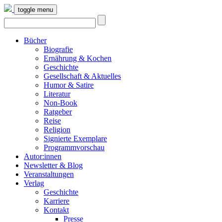
toggle menu
Bücher
Biografie
Ernährung & Kochen
Geschichte
Gesellschaft & Aktuelles
Humor & Satire
Literatur
Non-Book
Ratgeber
Reise
Religion
Signierte Exemplare
Programmvorschau
Autor:innen
Newsletter & Blog
Veranstaltungen
Verlag
Geschichte
Karriere
Kontakt
Presse