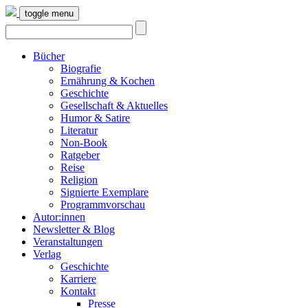
toggle menu
Bücher
Biografie
Ernährung & Kochen
Geschichte
Gesellschaft & Aktuelles
Humor & Satire
Literatur
Non-Book
Ratgeber
Reise
Religion
Signierte Exemplare
Programmvorschau
Autor:innen
Newsletter & Blog
Veranstaltungen
Verlag
Geschichte
Karriere
Kontakt
Presse