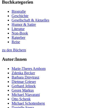
Buchkategorien
Biografie
Geschichte
Gesellschaft & Aktuelles
Humor & Satire
Literatur
Non-Book
Ratgeber
Reise
zu den Büchern
Autor:Innen
Marie-Theres Arnbom
Zdenka Becker
Barbara Dmytrasz
Dietmar Grieser
Gerhard Jelinek
Georg Markus
Michael Niavarani
Otto Schenk
Michael Schottenberg
Danielle Spera