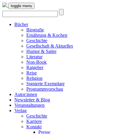
toggle menu
Bücher
Biografie
Ernährung & Kochen
Geschichte
Gesellschaft & Aktuelles
Humor & Satire
Literatur
Non-Book
Ratgeber
Reise
Religion
Signierte Exemplare
Programmvorschau
Autor:innen
Newsletter & Blog
Veranstaltungen
Verlag
Geschichte
Karriere
Kontakt
Presse