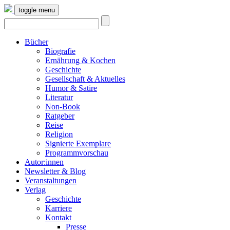
toggle menu
Bücher
Biografie
Ernährung & Kochen
Geschichte
Gesellschaft & Aktuelles
Humor & Satire
Literatur
Non-Book
Ratgeber
Reise
Religion
Signierte Exemplare
Programmvorschau
Autor:innen
Newsletter & Blog
Veranstaltungen
Verlag
Geschichte
Karriere
Kontakt
Presse