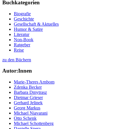
Buchkategorien
Biografie
Geschichte
Gesellschaft & Aktuelles
Humor & Satire
Literatur
Non-Book
Ratgeber
Reise
zu den Büchern
Autor:Innen
Marie-Theres Arnbom
Zdenka Becker
Barbara Dmytrasz
Dietmar Grieser
Gerhard Jelinek
Georg Markus
Michael Niavarani
Otto Schenk
Michael Schottenberg
Danielle Spera