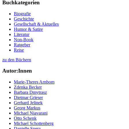
Buchkategorien
Biografie
Geschichte
Gesellschaft & Aktuelles
Humor & Satire
Literatur
Non-Book
Ratgeber
Reise
zu den Büchern
Autor:Innen
Marie-Theres Arnbom
Zdenka Becker
Barbara Dmytrasz
Dietmar Grieser
Gerhard Jelinek
Georg Markus
Michael Niavarani
Otto Schenk
Michael Schottenberg
Danielle Spera