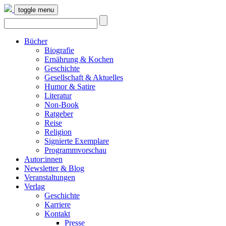
toggle menu
Bücher
Biografie
Ernährung & Kochen
Geschichte
Gesellschaft & Aktuelles
Humor & Satire
Literatur
Non-Book
Ratgeber
Reise
Religion
Signierte Exemplare
Programmvorschau
Autor:innen
Newsletter & Blog
Veranstaltungen
Verlag
Geschichte
Karriere
Kontakt
Presse