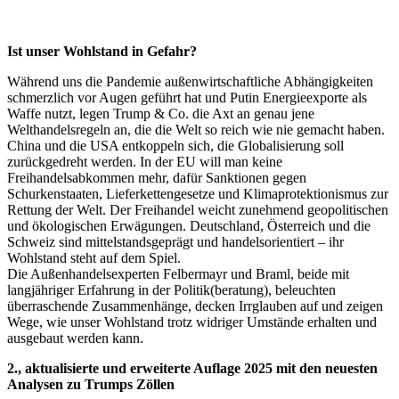
Ist unser Wohlstand in Gefahr?
Während uns die Pandemie außenwirtschaftliche Abhängigkeiten
schmerzlich vor Augen geführt hat und Putin Energieexporte als
Waffe nutzt, legen Trump & Co. die Axt an genau jene
Welthandelsregeln an, die die Welt so reich wie nie gemacht haben.
China und die USA entkoppeln sich, die Globalisierung soll
zurückgedreht werden. In der EU will man keine
Freihandelsabkommen mehr, dafür Sanktionen gegen
Schurkenstaaten, Lieferkettengesetze und Klimaprotektionismus zur
Rettung der Welt. Der Freihandel weicht zunehmend geopolitischen
und ökologischen Erwägungen. Deutschland, Österreich und die
Schweiz sind mittelstandsgeprägt und handelsorientiert – ihr
Wohlstand steht auf dem Spiel.
Die Außenhandelsexperten Felbermayr und Braml, beide mit
langjähriger Erfahrung in der Politik(beratung), beleuchten
überraschende Zusammenhänge, decken Irrglauben auf und zeigen
Wege, wie unser Wohlstand trotz widriger Umstände erhalten und
ausgebaut werden kann.
2., aktualisierte und erweiterte Auflage 2025 mit den neuesten
Analysen zu Trumps Zöllen