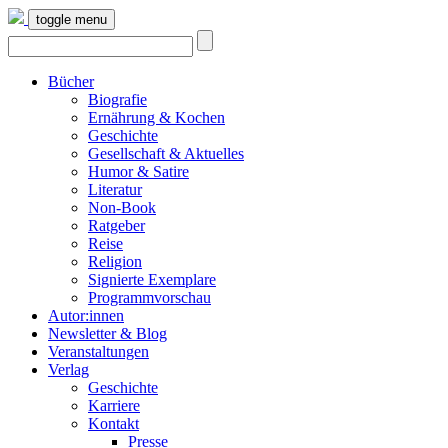
toggle menu
Bücher
Biografie
Ernährung & Kochen
Geschichte
Gesellschaft & Aktuelles
Humor & Satire
Literatur
Non-Book
Ratgeber
Reise
Religion
Signierte Exemplare
Programmvorschau
Autor:innen
Newsletter & Blog
Veranstaltungen
Verlag
Geschichte
Karriere
Kontakt
Presse