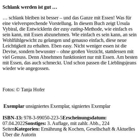
Schlank werden ist gut …
… schlank bleiben ist besser – und das Ganze mit Essen! Was für
eine vielversprechende Vorstellung. In diesem Buch zeigt Ursula
Vybiral, die Entwicklerin der
easy eating
-Methode, wie einfach es
sein kann, mit Essen abzunehmen. Wie einfach es sein kann, an sein
Wohlfühlgewicht zu gelangen und genauso einfach, diese neue
Leichtigkeit zu erhalten. Eben easy. Nicht weniger essen ist die
Devise, sondern bewusster – ohne großen Verzicht, stattdessen mit
viel Genuss. Denn Abnehmen funktioniert nur mit Essen. Am besten
mit Essen, das auch schmeckt. Und schon passen die Lieblingsjeans
wieder wie angegossen.
Fotos: © Tanja Hofer
Exemplar
unsigniertes Exemplar, signiertes Exemplar
ISBN-13:
978-3-99050-223-5
Erscheinungsdatum:
07.04.2022
Sonstiges:
3. Auflage, mit zahlr. Abb., 224
Seiten
Kategorien:
Ernährung & Kochen, Gesellschaft & Aktuelles
Über die Autorin