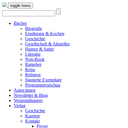
toggle menu
Bücher
Biografie
Ernährung & Kochen
Geschichte
Gesellschaft & Aktuelles
Humor & Satire
Literatur
Non-Book
Ratgeber
Reise
Religion
Signierte Exemplare
Programmvorschau
Autor:innen
Newsletter & Blog
Veranstaltungen
Verlag
Geschichte
Karriere
Kontakt
Presse