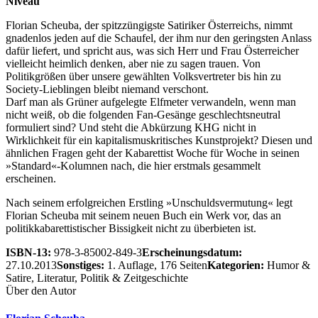
Niveau
Florian Scheuba, der spitzzüngigste Satiriker Österreichs, nimmt
gnadenlos jeden auf die Schaufel, der ihm nur den geringsten Anlass
dafür liefert, und spricht aus, was sich Herr und Frau Österreicher
vielleicht heimlich denken, aber nie zu sagen trauen. Von
Politikgrößen über unsere gewählten Volksvertreter bis hin zu
Society-Lieblingen bleibt niemand verschont.
Darf man als Grüner aufgelegte Elfmeter verwandeln, wenn man
nicht weiß, ob die folgenden Fan-Gesänge geschlechtsneutral
formuliert sind? Und steht die Abkürzung KHG nicht in
Wirklichkeit für ein kapitalismuskritisches Kunstprojekt? Diesen und
ähnlichen Fragen geht der Kabarettist Woche für Woche in seinen
»Standard«-Kolumnen nach, die hier erstmals gesammelt
erscheinen.
Nach seinem erfolgreichen Erstling »Unschuldsvermutung« legt
Florian Scheuba mit seinem neuen Buch ein Werk vor, das an
politikkabarettistischer Bissigkeit nicht zu überbieten ist.
ISBN-13:
978-3-85002-849-3
Erscheinungsdatum:
27.10.2013
Sonstiges:
1. Auflage, 176 Seiten
Kategorien:
Humor &
Satire, Literatur, Politik & Zeitgeschichte
Über den Autor