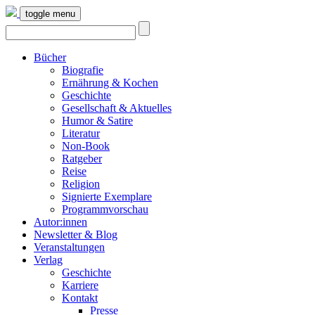
toggle menu
Bücher
Biografie
Ernährung & Kochen
Geschichte
Gesellschaft & Aktuelles
Humor & Satire
Literatur
Non-Book
Ratgeber
Reise
Religion
Signierte Exemplare
Programmvorschau
Autor:innen
Newsletter & Blog
Veranstaltungen
Verlag
Geschichte
Karriere
Kontakt
Presse