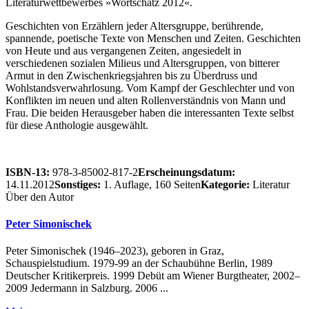
Literaturwettbewerbes »Wortschatz 2012«.
Geschichten von Erzählern jeder Altersgruppe, berührende,
spannende, poetische Texte von Menschen und Zeiten. Geschichten
von Heute und aus vergangenen Zeiten, angesiedelt in
verschiedenen sozialen Milieus und Altersgruppen, von bitterer
Armut in den Zwischenkriegsjahren bis zu Überdruss und
Wohlstandsverwahrlosung. Vom Kampf der Geschlechter und von
Konflikten im neuen und alten Rollenverständnis von Mann und
Frau. Die beiden Herausgeber haben die interessanten Texte selbst
für diese Anthologie ausgewählt.
ISBN-13:
978-3-85002-817-2
Erscheinungsdatum:
14.11.2012
Sonstiges:
1. Auflage, 160 Seiten
Kategorie:
Literatur
Über den Autor
Peter Simonischek
Peter Simonischek (1946–2023), geboren in Graz,
Schauspielstudium. 1979-99 an der Schaubühne Berlin, 1989
Deutscher Kritikerpreis. 1999 Debüt am Wiener Burgtheater, 2002–
2009 Jedermann in Salzburg. 2006 ...