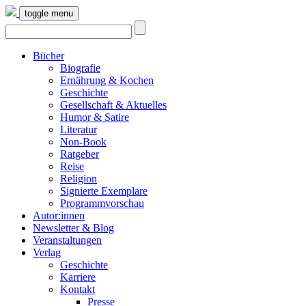
toggle menu
Bücher
Biografie
Ernährung & Kochen
Geschichte
Gesellschaft & Aktuelles
Humor & Satire
Literatur
Non-Book
Ratgeber
Reise
Religion
Signierte Exemplare
Programmvorschau
Autor:innen
Newsletter & Blog
Veranstaltungen
Verlag
Geschichte
Karriere
Kontakt
Presse