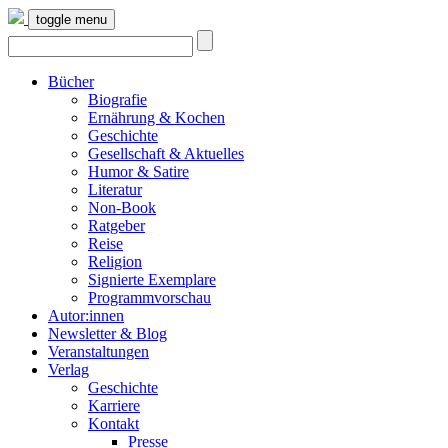
toggle menu
Bücher
Biografie
Ernährung & Kochen
Geschichte
Gesellschaft & Aktuelles
Humor & Satire
Literatur
Non-Book
Ratgeber
Reise
Religion
Signierte Exemplare
Programmvorschau
Autor:innen
Newsletter & Blog
Veranstaltungen
Verlag
Geschichte
Karriere
Kontakt
Presse