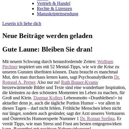
Vertrieb & Handel
Rechte & Lizenzen
Manuskripteinsendung
Leserin ich liebe dich
Neue Beiträge werden geladen
Gute Laune: Bleiben Sie dran!
Mit neuem Schwung durch herausfordernde Zeiten:
Wolfram
Pirchner
inspiriert uns mit 52 Mental-Tipps, wie wir die Krise zu
unseren Gunsten überlisten können. Dazu braucht es manchmal
Mut, den man durchaus lernen kann, sagt Psychoanalytikerin
Dr.
Rotraud A. Perner
. Also nur zu!
Ruth Brauer-Kvams
herzerwärmende Bilder und Texte sind eine wunderbare Inspiration,
die kleinsten zu den schönsten Momenten im Leben zu machen, für
Groß und Klein.
Dagmar Kollers
Lebensmotto »Dranbleiben!« ist
aktueller denn je, auch die tägliche Portion Humor – vor allem in
diesen Tagen – darf nicht fehlen. Fröhliche Menschen leben nicht
nur länger, sondern auch gesünder, sagt der Arzt unseres Vertrauens
und Österreichs Humorexperte Nummer 1
Dr. Roman Szeliga
. Er
verrät Tipps, wie man Stress und Frust am besten entgegenwirken
kann. Rezeptfrei mit positiven Nebenwirkungen!