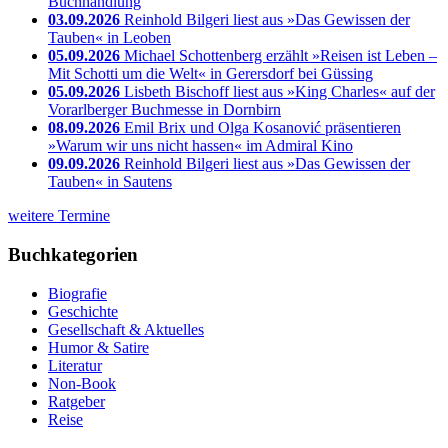
Buchhandlung
03.09.2026
Reinhold Bilgeri liest aus »Das Gewissen der
Tauben« in Leoben
05.09.2026
Michael Schottenberg erzählt »Reisen ist Leben –
Mit Schotti um die Welt« in Gerersdorf bei Güssing
05.09.2026
Lisbeth Bischoff liest aus »King Charles« auf der
Vorarlberger Buchmesse in Dornbirn
08.09.2026
Emil Brix und Olga Kosanović präsentieren
»Warum wir uns nicht hassen« im Admiral Kino
09.09.2026
Reinhold Bilgeri liest aus »Das Gewissen der
Tauben« in Sautens
weitere Termine
Buchkategorien
Biografie
Geschichte
Gesellschaft & Aktuelles
Humor & Satire
Literatur
Non-Book
Ratgeber
Reise