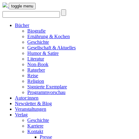
toggle menu
Bücher
Biografie
Ernährung & Kochen
Geschichte
Gesellschaft & Aktuelles
Humor & Satire
Literatur
Non-Book
Ratgeber
Reise
Religion
Signierte Exemplare
Programmvorschau
Autor:innen
Newsletter & Blog
Veranstaltungen
Verlag
Geschichte
Karriere
Kontakt
Presse