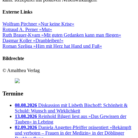
Externe Links
Wolfram Pirchner »Nur keine Krise«
Rotraud A. Perner »Mut«
Ruth Brauer-Kvam »Mit guten Gedanken kann man fliegen«
Dagmar Koller »Dranbleiben!«
Roman Szeliga »Hirn mit Herz hat Hand und Fuß«
Bildrechte
© Amalthea Verlag
Termine
08.08.2026
Diskussion mit Lisbeth Bischoff: Schönheit &
Schuld: Wunsch und Wirklichkeit
13.08.2026
Reinhold Bilgeri liest aus »Das Gewissen der
Tauben« in Lebring
02.09.2026
Daniela Angetter-Pfeiffer präsentiert »Bekämpft
und verboten – Frauen in der Medizin« in der Döblinger