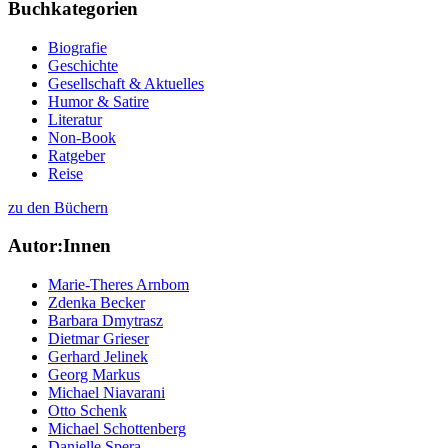
Buchkategorien
Biografie
Geschichte
Gesellschaft & Aktuelles
Humor & Satire
Literatur
Non-Book
Ratgeber
Reise
zu den Büchern
Autor:Innen
Marie-Theres Arnbom
Zdenka Becker
Barbara Dmytrasz
Dietmar Grieser
Gerhard Jelinek
Georg Markus
Michael Niavarani
Otto Schenk
Michael Schottenberg
Danielle Spera