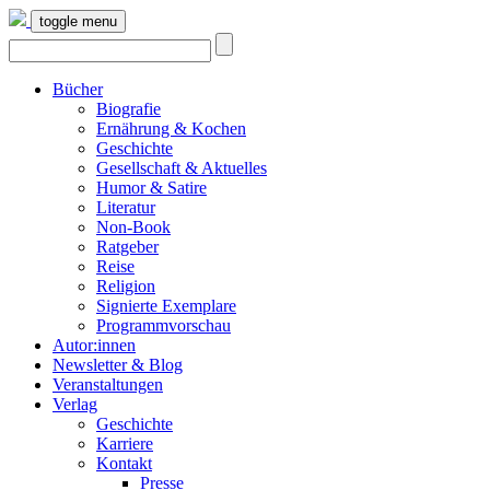
toggle menu
Bücher
Biografie
Ernährung & Kochen
Geschichte
Gesellschaft & Aktuelles
Humor & Satire
Literatur
Non-Book
Ratgeber
Reise
Religion
Signierte Exemplare
Programmvorschau
Autor:innen
Newsletter & Blog
Veranstaltungen
Verlag
Geschichte
Karriere
Kontakt
Presse