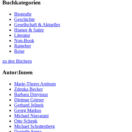
Buchkategorien
Biografie
Geschichte
Gesellschaft & Aktuelles
Humor & Satire
Literatur
Non-Book
Ratgeber
Reise
zu den Büchern
Autor:Innen
Marie-Theres Arnbom
Zdenka Becker
Barbara Dmytrasz
Dietmar Grieser
Gerhard Jelinek
Georg Markus
Michael Niavarani
Otto Schenk
Michael Schottenberg
Danielle Spera