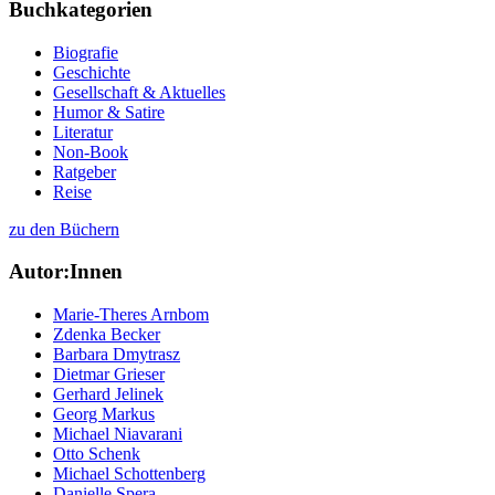
Buchkategorien
Biografie
Geschichte
Gesellschaft & Aktuelles
Humor & Satire
Literatur
Non-Book
Ratgeber
Reise
zu den Büchern
Autor:Innen
Marie-Theres Arnbom
Zdenka Becker
Barbara Dmytrasz
Dietmar Grieser
Gerhard Jelinek
Georg Markus
Michael Niavarani
Otto Schenk
Michael Schottenberg
Danielle Spera