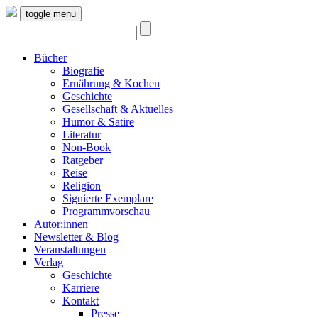
toggle menu
Bücher
Biografie
Ernährung & Kochen
Geschichte
Gesellschaft & Aktuelles
Humor & Satire
Literatur
Non-Book
Ratgeber
Reise
Religion
Signierte Exemplare
Programmvorschau
Autor:innen
Newsletter & Blog
Veranstaltungen
Verlag
Geschichte
Karriere
Kontakt
Presse