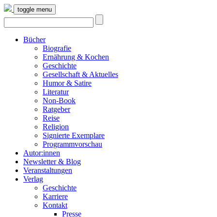
toggle menu
Bücher
Biografie
Ernährung & Kochen
Geschichte
Gesellschaft & Aktuelles
Humor & Satire
Literatur
Non-Book
Ratgeber
Reise
Religion
Signierte Exemplare
Programmvorschau
Autor:innen
Newsletter & Blog
Veranstaltungen
Verlag
Geschichte
Karriere
Kontakt
Presse