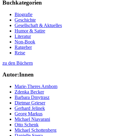
Buchkategorien
Biografie
Geschichte
Gesellschaft & Aktuelles
Humor & Satire
Literatur
Non-Book
Ratgeber
Reise
zu den Büchern
Autor:Innen
Marie-Theres Arnbom
Zdenka Becker
Barbara Dmytrasz
Dietmar Grieser
Gerhard Jelinek
Georg Markus
Michael Niavarani
Otto Schenk
Michael Schottenberg
Danielle Spera