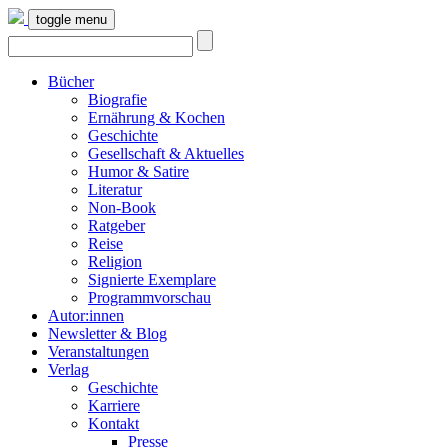
toggle menu
Bücher
Biografie
Ernährung & Kochen
Geschichte
Gesellschaft & Aktuelles
Humor & Satire
Literatur
Non-Book
Ratgeber
Reise
Religion
Signierte Exemplare
Programmvorschau
Autor:innen
Newsletter & Blog
Veranstaltungen
Verlag
Geschichte
Karriere
Kontakt
Presse