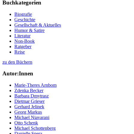
Buchkategorien
Biografie
Geschichte
Gesellschaft & Aktuelles
Humor & Satire
Literatur
Non-Book
Ratgeber
Reise
zu den Büchern
Autor:Innen
Marie-Theres Arnbom
Zdenka Becker
Barbara Dmytrasz
Dietmar Grieser
Gerhard Jelinek
Georg Markus
Michael Niavarani
Otto Schenk
Michael Schottenberg
Danielle Spera