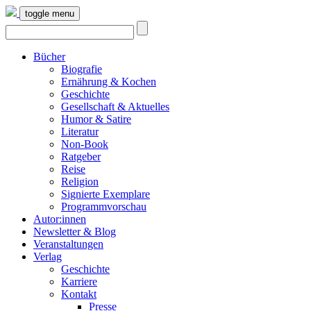
toggle menu
Bücher
Biografie
Ernährung & Kochen
Geschichte
Gesellschaft & Aktuelles
Humor & Satire
Literatur
Non-Book
Ratgeber
Reise
Religion
Signierte Exemplare
Programmvorschau
Autor:innen
Newsletter & Blog
Veranstaltungen
Verlag
Geschichte
Karriere
Kontakt
Presse