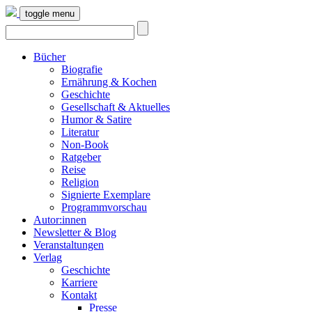
toggle menu
Bücher
Biografie
Ernährung & Kochen
Geschichte
Gesellschaft & Aktuelles
Humor & Satire
Literatur
Non-Book
Ratgeber
Reise
Religion
Signierte Exemplare
Programmvorschau
Autor:innen
Newsletter & Blog
Veranstaltungen
Verlag
Geschichte
Karriere
Kontakt
Presse