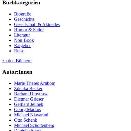
Buchkategorien
Biografie
Geschichte
Gesellschaft & Aktuelles
Humor & Satire
Literatur
Non-Book
Ratgeber
Reise
zu den Büchern
Autor:Innen
Marie-Theres Arnbom
Zdenka Becker
Barbara Dmytrasz
Dietmar Grieser
Gerhard Jelinek
Georg Markus
Michael Niavarani
Otto Schenk
Michael Schottenberg
Danielle Spera