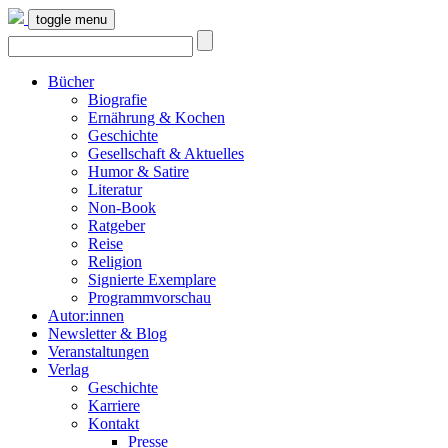
toggle menu
Bücher
Biografie
Ernährung & Kochen
Geschichte
Gesellschaft & Aktuelles
Humor & Satire
Literatur
Non-Book
Ratgeber
Reise
Religion
Signierte Exemplare
Programmvorschau
Autor:innen
Newsletter & Blog
Veranstaltungen
Verlag
Geschichte
Karriere
Kontakt
Presse