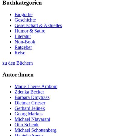
Buchkategorien
Biografie
Geschichte
Gesellschaft & Aktuelles
Humor & Satire
Literatur
Non-Book
Ratgeber
Reise
zu den Büchern
Autor:Innen
Marie-Theres Arnbom
Zdenka Becker
Barbara Dmytrasz
Dietmar Grieser
Gerhard Jelinek
Georg Markus
Michael Niavarani
Otto Schenk
Michael Schottenberg
Danielle Spera