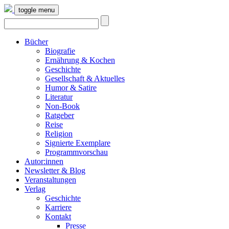
toggle menu
Bücher
Biografie
Ernährung & Kochen
Geschichte
Gesellschaft & Aktuelles
Humor & Satire
Literatur
Non-Book
Ratgeber
Reise
Religion
Signierte Exemplare
Programmvorschau
Autor:innen
Newsletter & Blog
Veranstaltungen
Verlag
Geschichte
Karriere
Kontakt
Presse