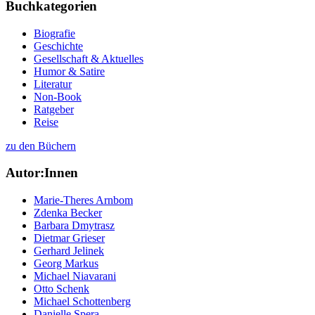
Buchkategorien
Biografie
Geschichte
Gesellschaft & Aktuelles
Humor & Satire
Literatur
Non-Book
Ratgeber
Reise
zu den Büchern
Autor:Innen
Marie-Theres Arnbom
Zdenka Becker
Barbara Dmytrasz
Dietmar Grieser
Gerhard Jelinek
Georg Markus
Michael Niavarani
Otto Schenk
Michael Schottenberg
Danielle Spera