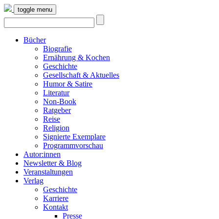
toggle menu
Bücher
Biografie
Ernährung & Kochen
Geschichte
Gesellschaft & Aktuelles
Humor & Satire
Literatur
Non-Book
Ratgeber
Reise
Religion
Signierte Exemplare
Programmvorschau
Autor:innen
Newsletter & Blog
Veranstaltungen
Verlag
Geschichte
Karriere
Kontakt
Presse