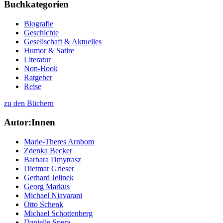
Buchkategorien
Biografie
Geschichte
Gesellschaft & Aktuelles
Humor & Satire
Literatur
Non-Book
Ratgeber
Reise
zu den Büchern
Autor:Innen
Marie-Theres Arnbom
Zdenka Becker
Barbara Dmytrasz
Dietmar Grieser
Gerhard Jelinek
Georg Markus
Michael Niavarani
Otto Schenk
Michael Schottenberg
Danielle Spera