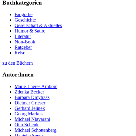
Buchkategorien
Biografie
Geschichte
Gesellschaft & Aktuelles
Humor & Satire
Literatur
Non-Book
Ratgeber
Reise
zu den Büchern
Autor:Innen
Marie-Theres Arnbom
Zdenka Becker
Barbara Dmytrasz
Dietmar Grieser
Gerhard Jelinek
Georg Markus
Michael Niavarani
Otto Schenk
Michael Schottenberg
Danielle Spera