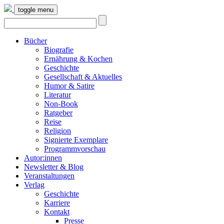
toggle menu
Bücher
Biografie
Ernährung & Kochen
Geschichte
Gesellschaft & Aktuelles
Humor & Satire
Literatur
Non-Book
Ratgeber
Reise
Religion
Signierte Exemplare
Programmvorschau
Autor:innen
Newsletter & Blog
Veranstaltungen
Verlag
Geschichte
Karriere
Kontakt
Presse