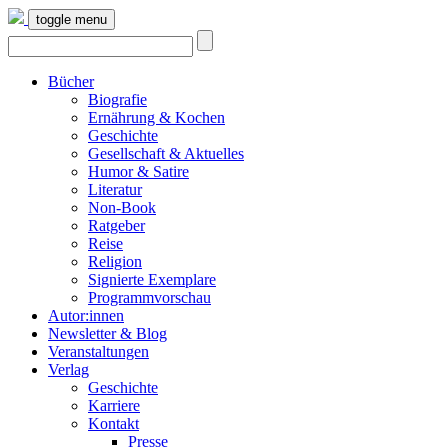
toggle menu
Bücher
Biografie
Ernährung & Kochen
Geschichte
Gesellschaft & Aktuelles
Humor & Satire
Literatur
Non-Book
Ratgeber
Reise
Religion
Signierte Exemplare
Programmvorschau
Autor:innen
Newsletter & Blog
Veranstaltungen
Verlag
Geschichte
Karriere
Kontakt
Presse