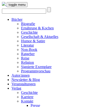
toggle menu
Bücher
Biografie
Ernährung & Kochen
Geschichte
Gesellschaft & Aktuelles
Humor & Satire
Literatur
Non-Book
Ratgeber
Reise
Religion
Signierte Exemplare
Programmvorschau
Autor:innen
Newsletter & Blog
Veranstaltungen
Verlag
Geschichte
Karriere
Kontakt
Presse