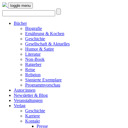
toggle menu
Bücher
Biografie
Ernährung & Kochen
Geschichte
Gesellschaft & Aktuelles
Humor & Satire
Literatur
Non-Book
Ratgeber
Reise
Religion
Signierte Exemplare
Programmvorschau
Autor:innen
Newsletter & Blog
Veranstaltungen
Verlag
Geschichte
Karriere
Kontakt
Presse